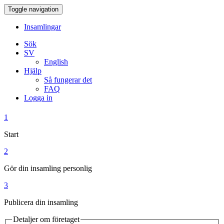
Toggle navigation
Insamlingar
Sök
SV
English
Hjälp
Så fungerar det
FAQ
Logga in
1
Start
2
Gör din insamling personlig
3
Publicera din insamling
Detaljer om företaget