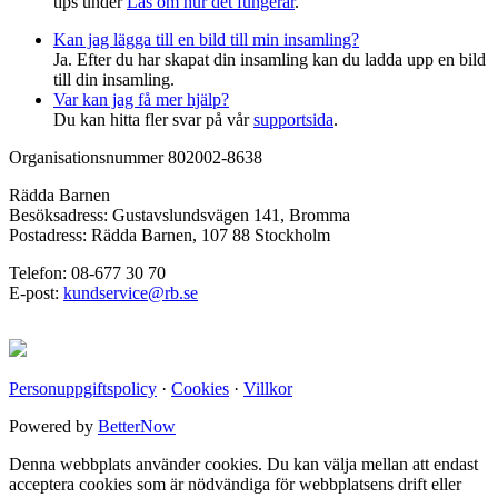
tips under
Läs om hur det fungerar
.
Kan jag lägga till en bild till min insamling?
Ja. Efter du har skapat din insamling kan du ladda upp en bild
till din insamling.
Var kan jag få mer hjälp?
Du kan hitta fler svar på vår
supportsida
.
Organisationsnummer 802002-8638
Rädda Barnen
Besöksadress: Gustavslundsvägen 141, Bromma
Postadress: Rädda Barnen, 107 88 Stockholm
Telefon: 08-677 30 70
E-post:
kundservice@rb.se
Personuppgiftspolicy
·
Cookies
·
Villkor
Powered by
BetterNow
Denna webbplats använder cookies. Du kan välja mellan att endast
acceptera cookies som är nödvändiga för webbplatsens drift eller