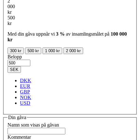
2
000
kr
500
kr
Med din gåva uppnår vi
3 %
av insamlingsmålet på
100 000
kr
300 kr
500 kr
1 000 kr
2 000 kr
Belopp
SEK
DKK
EUR
GBP
NOK
USD
Din gåva
Namn som visas på gåvan
Kommentar