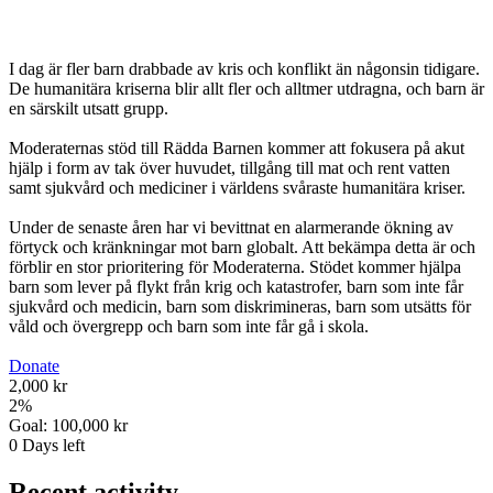
I dag är fler barn drabbade av kris och konflikt än någonsin tidigare.
De humanitära kriserna blir allt fler och alltmer utdragna, och barn är
en särskilt utsatt grupp.
Moderaternas stöd till Rädda Barnen kommer att fokusera på akut
hjälp i form av tak över huvudet, tillgång till mat och rent vatten
samt sjukvård och mediciner i världens svåraste humanitära kriser.
Under de senaste åren har vi bevittnat en alarmerande ökning av
förtyck och kränkningar mot barn globalt. Att bekämpa detta är och
förblir en stor prioritering för Moderaterna. Stödet kommer hjälpa
barn som lever på flykt från krig och katastrofer, barn som inte får
sjukvård och medicin, barn som diskrimineras, barn som utsätts för
våld och övergrepp och barn som inte får gå i skola.
Donate
2,000 kr
2
%
Goal:
100,000 kr
0
Days left
Recent activity