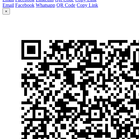
Email
Facebook
Whatsapp
QR Code
Copy Link
×