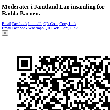
Moderater i Jämtland Län insamling för
Rädda Barnen.
Email
Facebook
LinkedIn
QR Code
Copy Link
Email
Facebook
Whatsapp
QR Code
Copy Link
×