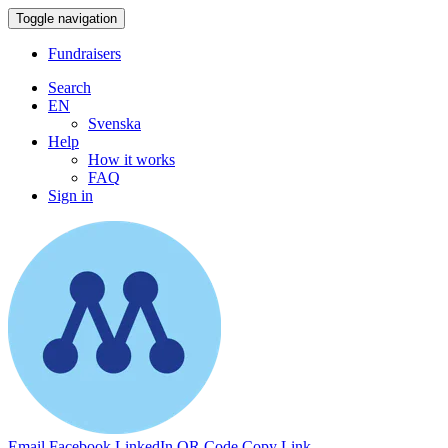
Toggle navigation
Fundraisers
Search
EN
Svenska
Help
How it works
FAQ
Sign in
Email
Facebook
LinkedIn
QR Code
Copy Link