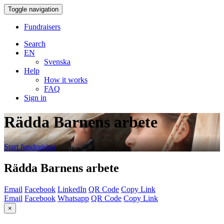
Toggle navigation
Fundraisers
Search
EN
Svenska
Help
How it works
FAQ
Sign in
Rädda Barnens arbete
Start fundraising
Rädda Barnens arbete
Email
Facebook
LinkedIn
QR Code
Copy Link
Email
Facebook
Whatsapp
QR Code
Copy Link
×